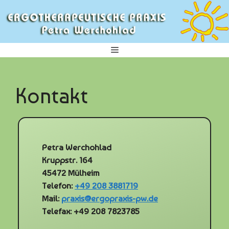
Zum
Inhalt
springen
Menü
Kontakt
Petra Werchohlad
Kruppstr. 164
45472 Mülheim
Telefon:
+49 208 3881719
Mail:
praxis@ergopraxis-pw.de
Telefax: +49 208 7823785